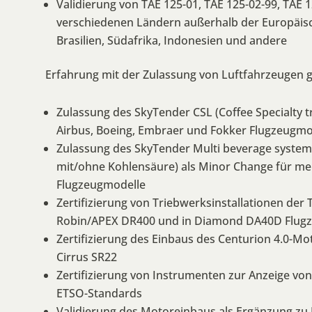
Validierung von TAE 125-01, TAE 125-02-99, TAE 1
verschiedenen Ländern außerhalb der Europäisc
Brasilien, Südafrika, Indonesien und andere
Erfahrung mit der Zulassung von Luftfahrzeugen 
Zulassung des SkyTender CSL (Coffee Specialty tr
Airbus, Boeing, Embraer und Fokker Flugzeugmo
Zulassung des SkyTender Multi beverage system
mit/ohne Kohlensäure) als Minor Change für me
Flugzeugmodelle
Zertifizierung von Triebwerksinstallationen der 
Robin/APEX DR400 und in Diamond DA40D Flug
Zertifizierung des Einbaus des Centurion 4.0-Mo
Cirrus SR22
Zertifizierung von Instrumenten zur Anzeige v
ETSO-Standards
Validierung des Motoreinbaus als Ergänzung zu