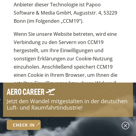
Anbieter dieser Technologie ist Papoo
Software & Media GmbH, Auguststr. 4, 53229
Bonn (im Folgenden „CCM19“).
Wenn Sie unsere Website betreten, wird eine
Verbindung zu den Servern von CCM19
hergestellt, um Ihre Einwilligungen und
sonstigen Erklärungen zur Cookie-Nutzung
einzuholen. Anschließend speichert CCM19
einen Cookie in Ihrem Browser, um Ihnen die
erteilten Einwilligungen bzw. deren Widerruf
zuordnen zu können. Die so erfassten Daten
werden gespeichert, bis Sie uns zur Löschung
Jetzt den Wandel mitgestalten in der deutschen
Luft- und Raumfahrtindustrie!
auffordern, den CCM19-Cookie selbst löschen
oder der Zweck für die Datenspeicherung
entfällt. Zwingende gesetzliche
Q
CHECK IN
Aufbewahrungspflichten bleiben unberührt.