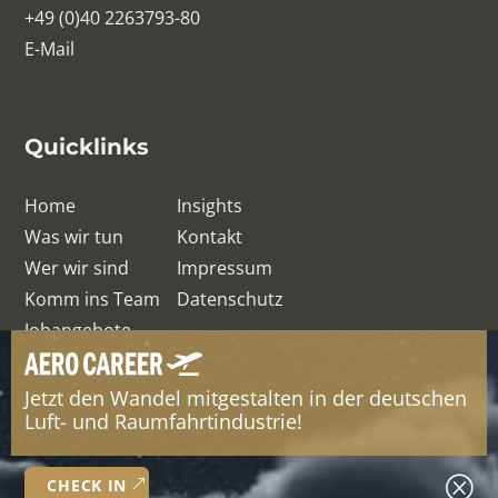
+49 (0)40 2263793-80
E-Mail
Quicklinks
Home
Insights
Was wir tun
Kontakt
Wer wir sind
Impressum
Komm ins Team
Datenschutz
Jobangebote
Jetzt den Wandel mitgestalten in der deutschen
© QRelation Management Team GmbH
Luft- und Raumfahrtindustrie!
Q
CHECK IN