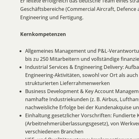
Er leitete erfolgreich das deutsche Team eines stra
Geschäftsbereiche (Commercial Aircraft, Defence a
Engineering und Fertigung.
Kernkompetenzen
Allgemeines Management und P&L-Verantwortung
bis zu 250 Mitarbeitern und vollständige finanzi
Industrial Services & Engineering Delivery: Auf
Engineering-Aktivitäten, sowohl vor Ort als auc
strukturierten Lieferrahmenwerken
Business Development & Key Account Managemen
namhafte Industriekunden (z. B. Airbus, Luftha
nachweisliche Erfolge bei der Kundenakquise u
Einhaltung gesetzlicher Vorschriften: Fundierte
(Arbeitnehmerüberlassungsgesetz), von Werkvert
verschiedenen Branchen