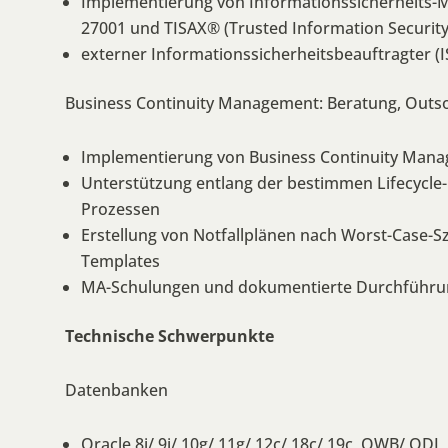
Implementierung von Informationssicherheits
27001 und TISAX® (Trusted Information Securit
externer Informationssicherheitsbeauftragter (I
,
Business Continuity Management: Beratung, Outso
Implementierung von Business Continuity Man
Unterstützung entlang der bestimmen Lifecycle
Prozessen
Erstellung von N
otfallpläne
n
nach Worst-Case-S
Templates
MA-
Schulungen und dokumentierte Durchführu
Technische Schwerpunkte
Datenbanken
Oracle 8i/ 9i/ 10g/ 11g/ 12c/ 18c/ 19c, OWB/ ODI